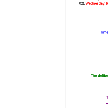
02)
,
Wednesday,
J
----------------
Time
---------------
The delibe
T
T