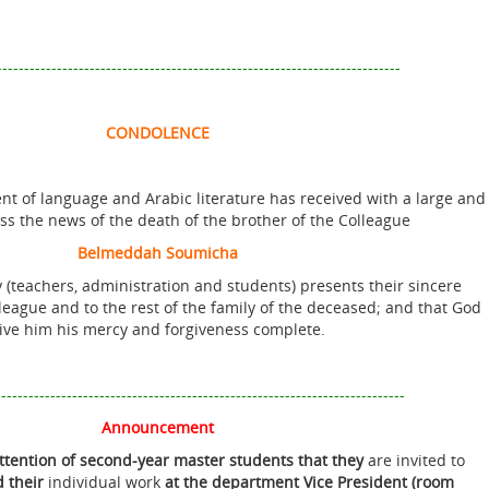
--------------------------------------------------------------------------
CONDOLENCE
nt of language and Arabic literature has received with a large and
s the news of the death of the brother of the Colleague
Belmeddah Soumicha
y (teachers, administration and students) presents their sincere
league and to the rest of the family of the deceased; and that God
ive him his mercy and forgiveness complete.
---------------------------------------------------------------------------
Announcement
attention of
second-year master
students that they
are invited to
d their
individual work
at the department Vice President
(room