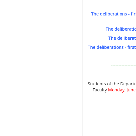
The deliberations - fi
The deliberati
The deliberat
The deliberations - fir
----------------
Students of the Departm
Faculty
Monday, June 
----------------