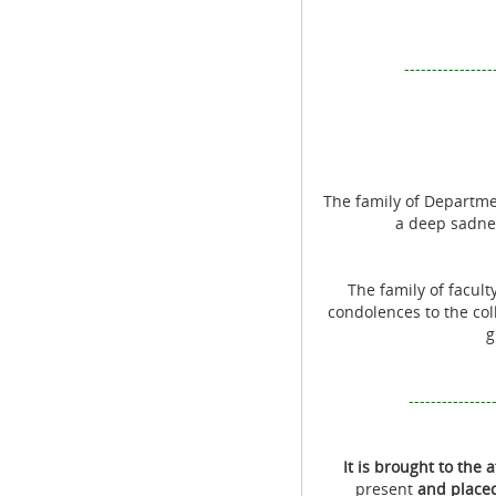
----------------
The family of Departme
a deep sadnes
The family of facult
condolences to the col
g
---------------
It is brought to the 
present
and place