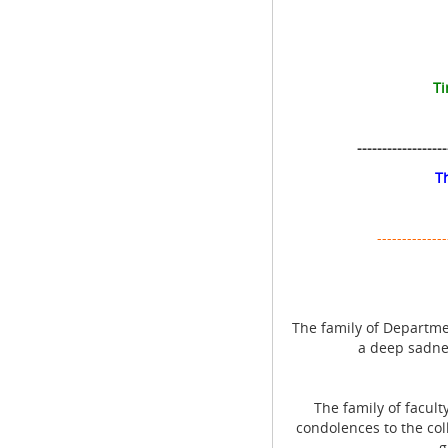
Ti
------------------
T
--------------
The family of Departme
a deep sadne
The family of facult
condolences to the col
g