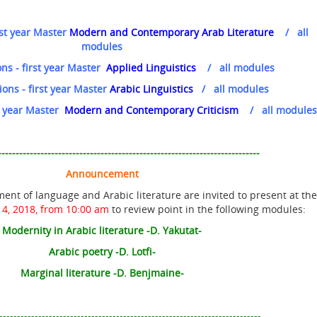
rst year Master
Modern and Contemporary Arab Literature
/
all
modules
ons - first year Master
Applied Linguistics
/
all modules
ions - first year Master
Arabic Linguistics
/
all modules
st year Master
Modern and Contemporary Criticism
/
all modules
--------------------------------------------------------------------------
Announcement
ent of language and Arabic literature are invited to present at the
4, 2018, from 10:00 am
to review point in the following modules:
Modernity in Arabic literature -D. Yakutat-
Arabic poetry -D. Lotfi-
Marginal literature -D. Benjmaine-
--------------------------------------------------------------------------