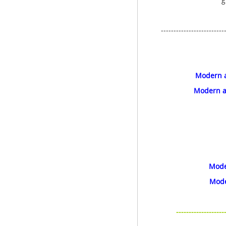
--------------------------
Modern a
Modern a
Mode
Mode
---------------------