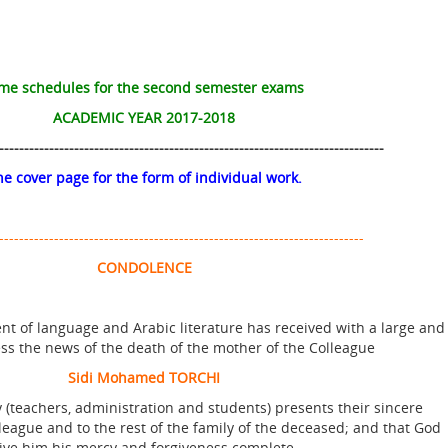
me schedules for the second semester exams
ACADEMIC YEAR 2017-2018
-----------------------------------------------------------------------------
he cover page for the form of individual work.
-------------------------------------------------------------------------
CONDOLENCE
nt of language and Arabic literature has received with a large and
ss the news of the death of the mother of the Colleague
Sidi Mohamed TORCHI
y (teachers, administration and students) presents their sincere
league and to the rest of the family of the deceased; and that God
ive him his mercy and forgiveness complete.