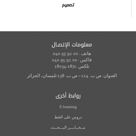
تصميم
معلومات الإتصـال
هاتف : 040.95.92.00
فاكس : 040.95.92.00
تلكس :1871-18034
العنوان: ص.ب. 124 – ص.ب. 138 تلمسان، الجزائر
روابط أخرى
E-learning
دروس على الخط
مــخــابـــر البـــحــث