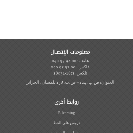
معلومات الإتصـال
هاتف : 040.95.92.00
فاكس : 040.95.92.00
تلكس :1871-18034
العنوان: ص.ب. 124 – ص.ب. 138 تلمسان، الجزائر
روابط أخرى
E-learning
دروس على الخط
مــخــابـــر البـــحــث