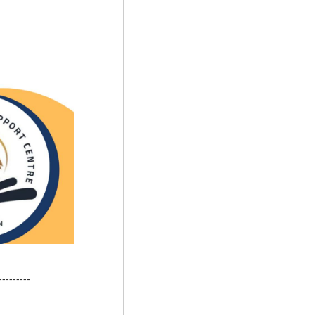
---------