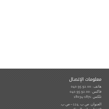
معلومات الإتصـال
هاتف : 040.95.92.00
فاكس : 040.95.92.00
تلكس :1871-18034
العنوان: ص.ب. 124 – ص.ب.