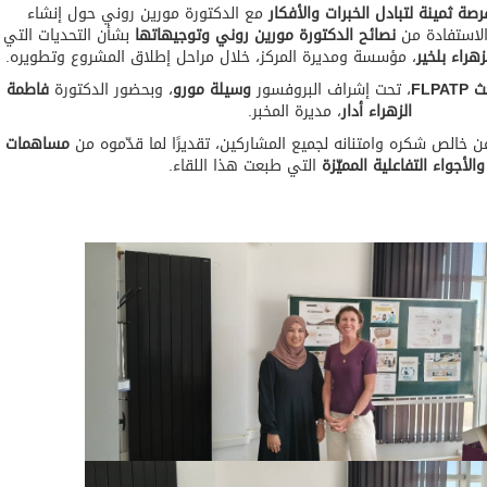
رصة ثمينة لتبادل الخبرات والأفكار
مع الدكتورة مورين روني حول إنشاء
الاستفادة من
نصائح الدكتورة مورين روني وتوجيهاتها
بشأن التحديات التي
هراء بلخير
، مؤسسة ومديرة المركز، خلال مراحل إطلاق المشروع وتطويره.
ث
FLPATP
، تحت إشراف البروفسور
وسيلة مورو
، وبحضور الدكتورة
فاطمة
الزهراء أدار
، مديرة المخبر.
عن خالص شكره وامتنانه لجميع المشاركين، تقديرًا لما قدّموه من
مساهمات
الأجواء التفاعلية المميّزة
التي طبعت هذا اللقاء.