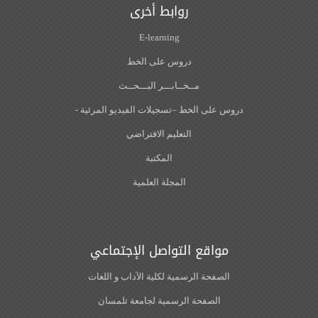
روابط أخرى
E-learning
دروس على الخط
مــخــابـــر البـــحــث
دروس على الخط –تسجيلات الفيديو المرئية -
التعليم الافتراضي
المكتبة
المجلة العلمية
مواقع التواصل الإجتماعي
الصفحة الرسمية لكلية الآداب و اللغات‎
الصفحة الرسمية لجامعة تلمسان