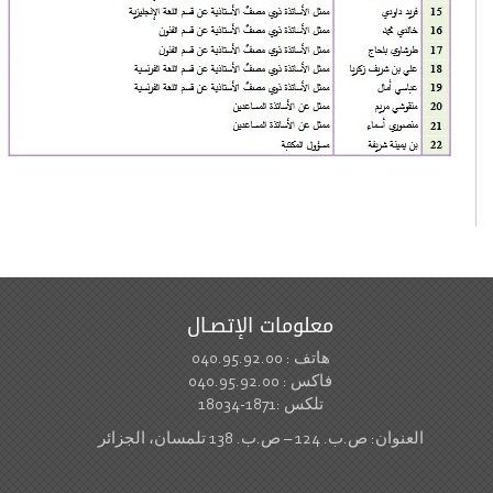
معلومات الإتصـال
هاتف : 040.95.92.00
فاكس : 040.95.92.00
تلكس :1871-18034
العنوان: ص.ب. 124 – ص.ب. 138 تلمسان، الجزائر