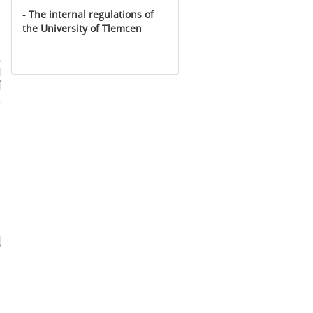
-
The internal regulations of
the University of Tlemcen
ت
.
أ
و
:
ا
ا
ا
:
ا
ا
ا
ف
إ
.