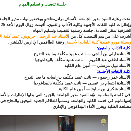
جلسة تنصيب و تسليم المهام
حت رعاية السيد مدير الجامعة
الأستاذ_مراد_مغاشو
وبحضور نواب مدير الجامعة
الشرفية بمقر العمادة، جلسة رسمية لتنصيب وتسليم المهام
شرف على مراسم التنصيب كل من ا
لأستاذ عبد الرحمان خربوش، عميد كلية الآ
سيلة مورو عميدة كلية اللغات الأجنبية
، رفقة الطاقمين الإداريين للكليتين.
كلية الآداب والفنون
لأستاذة ليلى بن أباجي — نائب عميد مكلّفة بما بعد التدرج
لأستاذ لطفي عبد الكريم — نائب عميد مكلّف بالبيداغوجيا
لأستاذ نبيل مرسلي — أمين عام الكلية
كلية اللغات الأجنبية
لأستاذ عمر رحمون — نائب عميد مكلّف بدراسات ما بعد التدرج
لأستاذة ابتسام بن عيسى — نائب عميد مكلّفة بالبيداغوجيا
لأستاذ شكري بن سايح — أمين عام الكلية
ي كلمته بالمناسبة، نوّه السيد مدير الجامعة بالجهود التي بذلها الإطارات والأساتذ
سهاماتهم في خدمة الكلية والجامعة ومتمنياً للطاقم الجديد التوفيق والنجاح في 
مصلحة الطلبة ويعزز الأداء البيداغوجي والإداري