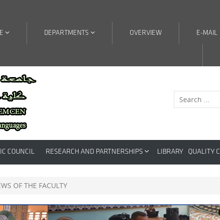
RE
DEPARTMENTS
OVERVIEW
E-MAIL
IC COUNCIL
RESEARCH AND PARTNERSHIPS
LIBRARY
QUALITY 
EWS OF THE FACULTY