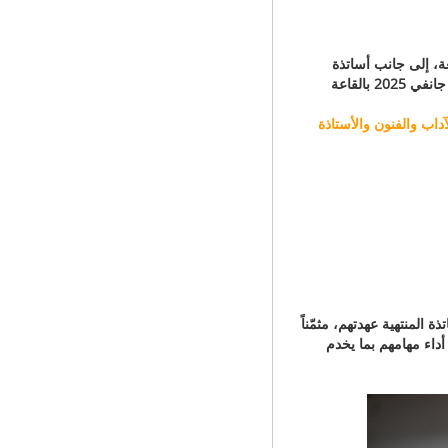
، إلى جانب أساتذة
وإطارات كلية اللغات الأجنبية وكلية الآداب والفنون، أُقيمت زوال اليوم الأحد 25 جانفي 2025 بالقاعة
داب والفنون والأستاذة
ة المنتهية عهدتهم، مثمّناً
أداء مهامهم بما يخدم