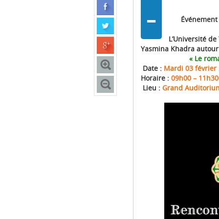
-
Événement L
L’Université de
Yasmina Khadra autour
« Le rom
Date :
Mardi 03 février
Horaire :
09h00 – 11h30
Lieu :
Grand Auditorium