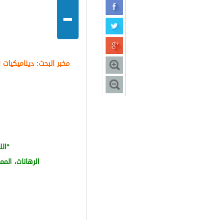
-
مخبر البحث
:
ديناميكيات 
"
الل
الرهانات، الم