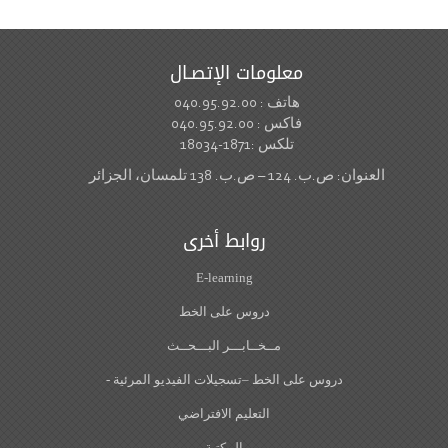
معلومات الإتصـال
هاتف : 040.95.92.00
فاكس : 040.95.92.00
تلكس :1871-18034
العنوان: ص.ب. 124 – ص.ب. 138 تلمسان، الجزائر
روابط أخرى
E-learning
دروس على الخط
مــخــابـــر البـــحــث
دروس على الخط –تسجيلات الفيديو المرئية -
التعليم الافتراضي
المكتبة