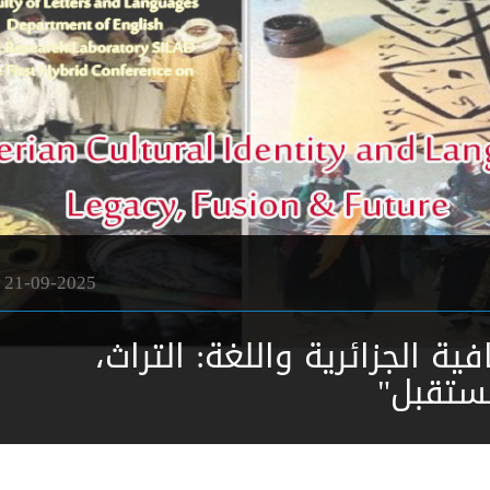
21-09-2025
فية الجزائرية واللغة: التراث،
مستقبل"