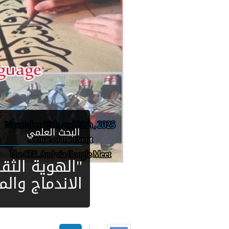
البحث العلمي
"الهوية الثقا
الاندماج وال