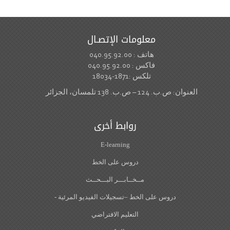
معلومات الإتصـال
هاتف : 040.95.92.00
فاكس : 040.95.92.00
تلكس :1871-18034
.ب. 124 – ص.ب. 138 تلمسان، الجزائر
روابط أخرى
E-learning
دروس على الخط
مــخــابـــر البـــحــث
دروس على الخط –تسجيلات الفيديو المرئية -
التعليم الافتراضي