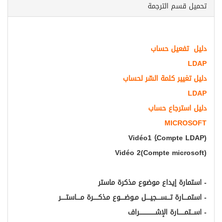
م الترجمة
عيل حساب
ر كلمة السّر لحساب
رجاع حساب
MIC
Vidéo1 (ِCompt
Vidéo 2(Compte mi
 إيداع موضوع مذكرة ماستر
ة تـــســــجيــــل مـوضــــوع مذكـــــرة مــــاستـــــر
ـارة الإشــــــــــــــــراف