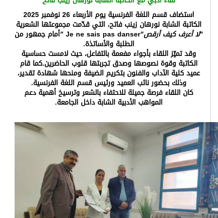
لقاء أدبي مع الكاتبة الشابة نورهان زينب فاتح
استضاف قسم اللغة الفرنسية يوم الأربعاء 26 نوفمبر 2025
الكاتبة الشابة نورهان زينب فاتح، التي قدّمت مجموعتها الشعرية
"لا أعرف كيف أرقص"
Je ne sais pas danser
"
أمام جمهور من
الطلبة والأساتذة.
وقد تميّز اللقاء بأجواء مفعمة بالتفاعل، حيث لامست حساسية
الكاتبة وقوة نصوصها وصدق تجربتها قلوب الحاضرين.كما قام
عميد كلية الآداب والفنون بتكريم الضيفة ومنحها شهادة تقدير،
وذلك بحضور نائب العميد ورئيس قسم اللغة الفرنسية.
كان اللقاء فرصة جميلة للاحتفاء بالشعر وترسيخ أهمية دعم
المواهب الأدبية الشابة داخل الجامعة.