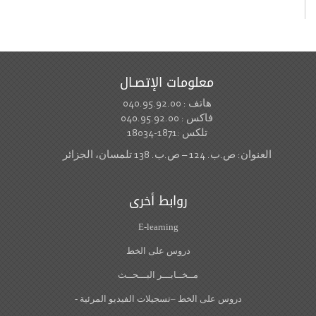
معلومات الإتصـال
هاتف : 040.95.92.00
فاكس : 040.95.92.00
تلكس :1871-18034
العنوان: ص.ب. 124 – ص.ب. 138 تلمسان، الجزائر
روابط أخرى
E-learning
دروس على الخط
مــخــابـــر البـــحــث
دروس على الخط –تسجيلات الفيديو المرئية -