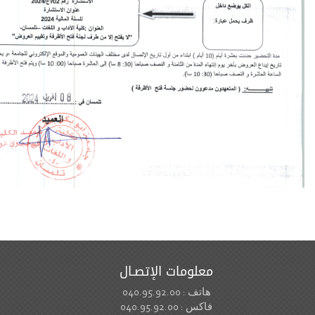
معلومات الإتصـال
هاتف : 040.95.92.00
فاكس : 040.95.92.00