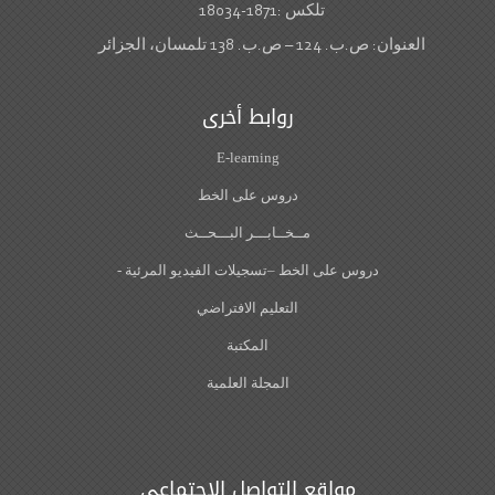
تلكس :1871-18034
: ص.ب. 124 – ص.ب. 138 تلمسان، الجزائر
روابط أخرى
E-learning
دروس على الخط
مــخــابـــر البـــحــث
دروس على الخط –تسجيلات الفيديو المرئية -
التعليم الافتراضي
المكتبة
المجلة العلمية
مواقع التواصل الإجتماعي