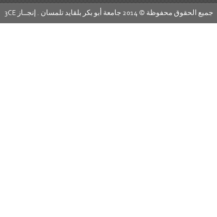
عة أبو بكر بلقايد تلمسان . إنجــاز
3CE