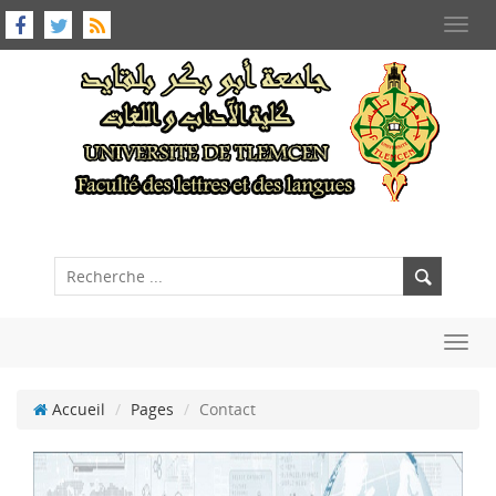
Toggl
navig
Toggl
navig
Accueil
Pages
Contact