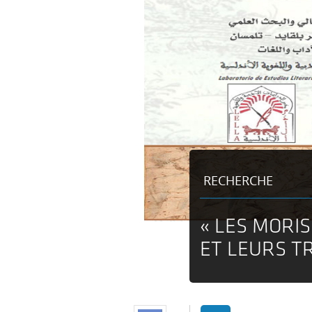
RECHERCHE
« LES MORI
ET LEURS T