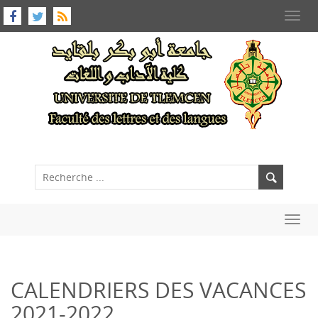
Toggl
navig
Toggl
navig
CALENDRIERS DES VACANCES
2021-2022.